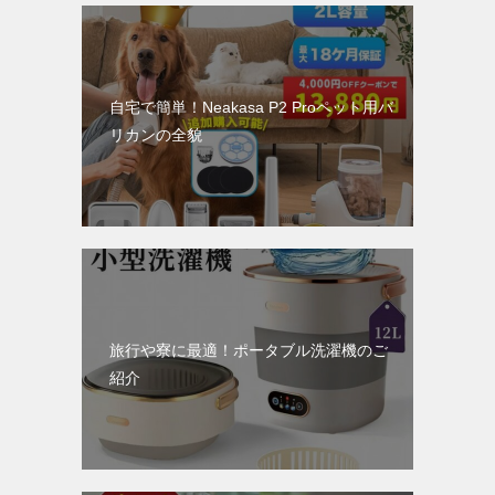
ョ
ン
自宅で簡単！Neakasa P2 Proペット用バ
リカンの全貌
旅行や寮に最適！ポータブル洗濯機のご
紹介