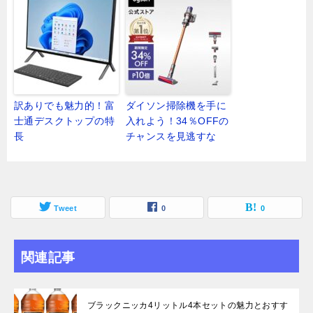
訳ありでも魅力的！富
ダイソン掃除機を手に
士通デスクトップの特
入れよう！34％OFFの
長
チャンスを見逃すな
Tweet
0
0
関連記事
ブラックニッカ4リットル4本セットの魅力とおすす