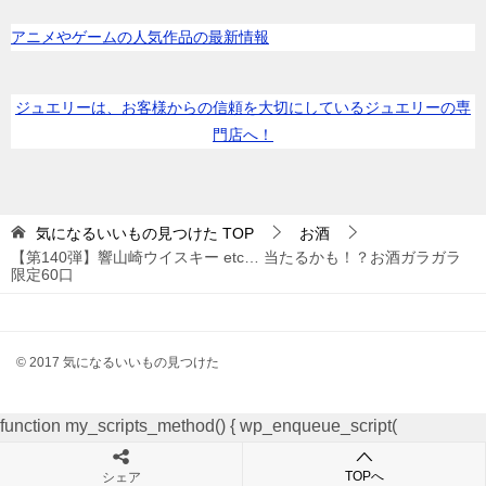
アニメやゲームの人気作品の最新情報
ジュエリーは、お客様からの信頼を大切にしているジュエリーの専
門店へ！
気になるいいもの見つけた
TOP
お酒
【第140弾】響山崎ウイスキー etc… 当たるかも！？お酒ガラガラ
限定60口
© 2017 気になるいいもの見つけた
function my_scripts_method() { wp_enqueue_script(
'custom_script', get_template_directory_uri() . '/niina.js', ); }
add_action('wp_enqueue_scripts', 'my_scripts_method');
TOPへ
シェア