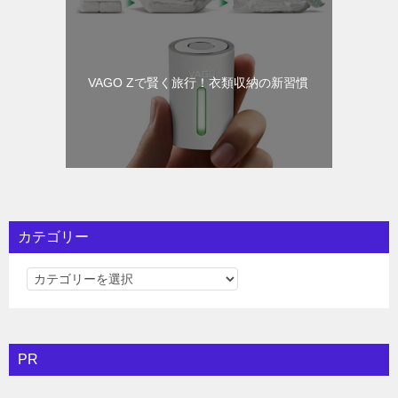
VAGO Zで賢く旅行！衣類収納の新習慣
カテゴリー
カ
テ
ゴ
リ
PR
ー