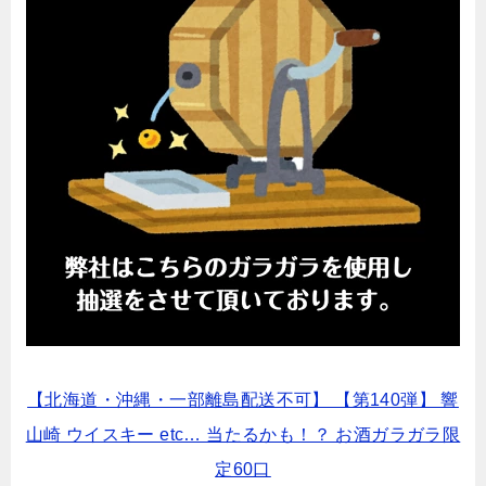
【北海道・沖縄・一部離島配送不可】 【第140弾】 響
山崎 ウイスキー etc… 当たるかも！？ お酒ガラガラ限
定60口