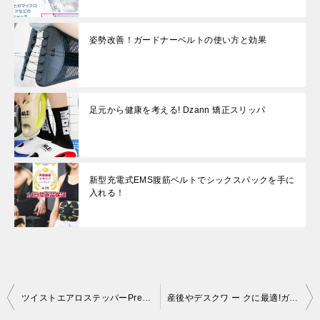
姿勢改善！ガードナーベルトの使い方と効果
足元から健康を考える! Dzann 矯正スリッパ
新型充電式EMS腹筋ベルトでシックスパックを手に
入れる！
投
ツイストエアロステッパーPremiumで自宅トレーニング！
産後やデスクワ ー クに最適!ガ ー ドナ ー ベルトの効果とは?
稿