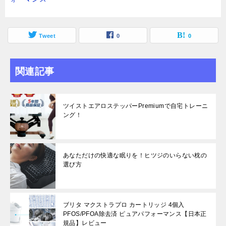
Tweet
0
0
関連記事
ツイストエアロステッパーPremiumで自宅トレーニ
ング！
あなただけの快適な眠りを！ヒツジのいらない枕の
選び方
ブリタ マクストラプロ カートリッジ 4個入
PFOS/PFOA除去済 ピュアパフォーマンス【日本正
規品】レビュー