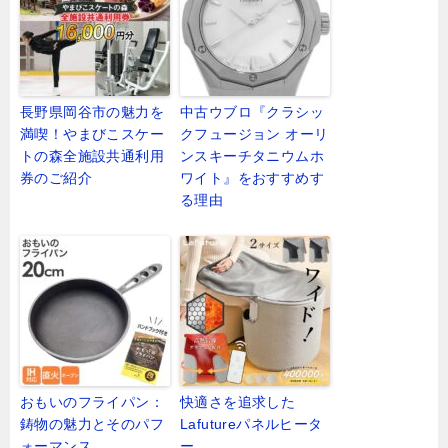
長野県岡谷市の魅力を
中古ウブロ『クラシッ
満喫！やまびこスケー
クフュージョン オーリ
トの森全施設共通利用
ンスキーチタニウムホ
券のご紹介
ワイト』をおすすめす
る理由
おもいのフライパン：
快適さを追求した
鋳物の魅力とそのパフ
Lafutureパネルヒータ
ォーマンス
ー