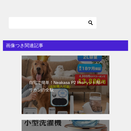
ナ
ビ
ゲ
ー
シ
画像つき関連記事
ョ
ン
自宅で簡単！Neakasa P2 Proペット用バ
リカンの全貌