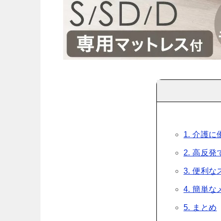
1. 介護
2. 高反
3. 便利
4. 簡単
5. まとめ