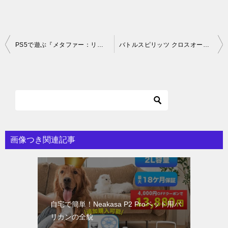
投
PS5で遊ぶ『メタファー：リファンタジオ』の見どころ
バトルスピリッツ クロスオーバー PS5版の特典を見逃すな！
稿
ナ
ビ
ゲ
ー
シ
画像つき関連記事
ョ
ン
自宅で簡単！Neakasa P2 Proペット用バ
リカンの全貌