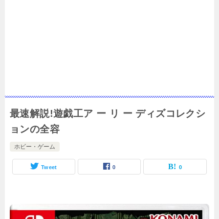
最速解説!遊戯工ア ー リ ー ディズコレクシ
ョンの全容
ホビー・ゲーム
Tweet
0
0