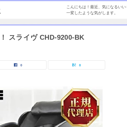
こんにちは！最近、気になるいい
た
一変したような気がします。
ライヴ CHD-9200-BK
0
0