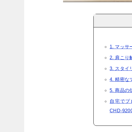
1. マッ
2. 肩こ
3. スタ
4. 精密
5. 商品
自宅でプ
CHD-920