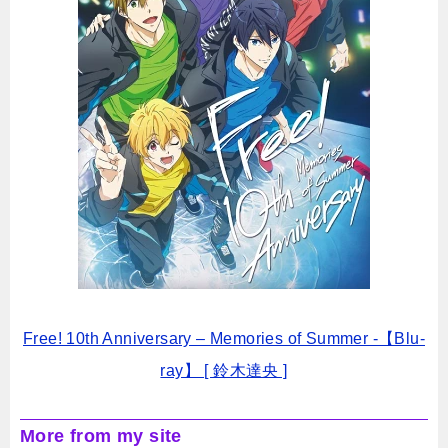
Free! 10th Anniversary – Memories of Summer -【Blu-
ray】 [ 鈴木達央 ]
More from my site