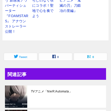
う 新感覚アワ
らしのなく頃
ビアニメ「鬼
パーティシュ
にコラボ！聖
滅の刃」刀鍛
ーター
地で心を奏で
冶の里編』
『FOAMSTAR
よう
S』 アナウン
ストレーラー
公開！
Tweet
0
0
関連記事
TVアニメ「NieR:Automata」