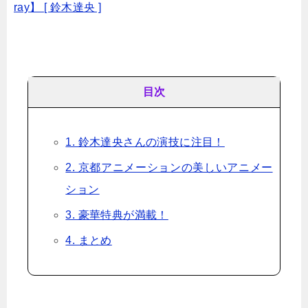
ray】 [ 鈴木達央 ]
目次
1. 鈴木達央さんの演技に注目！
2. 京都アニメーションの美しいアニメー
ション
3. 豪華特典が満載！
4. まとめ