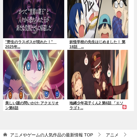
"野生のラスボスが現れた！"
妖怪学校の先生はじめました！ 第
2025年...
18話 ...
美しい謎の問いかけ: アクエリオ
地縛少年花子くん2 第6話 「エソ
ン第6話
ラゴト...
アニメやゲームの人気作品の最新情報
TOP
アニメ