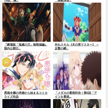
19話「撫...
「模範演習...
『劇場版「鬼滅の刃」無限城編』
外れスキル《木の実マスター》 ～
国内公開日...
反撃の瞬...
悪徳令嬢の求婚から始まるコミカ
「メダカの看病対決！第6話「ア
ライズ作品
イツを看病...