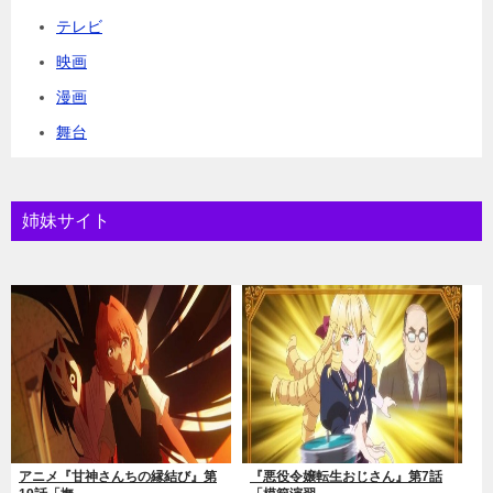
テレビ
映画
漫画
舞台
姉妹サイト
アニメ『甘神さんちの縁結び』第
『悪役令嬢転生おじさん』第7話