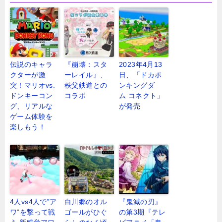
伝説のキャラ
『崩壊：スタ
2023年4月13
クターが激
ーレイル』、
日、「ドカポ
突！マリオvs.
秩父鉄道との
ンキングダ
ドンキーコン
コラボ
ム コネクト」
グ、リアルな
が発売
ゲーム体験を
楽しもう！
4人vs4人で”ア
白川郷のオル
『鬼滅の刃』
ワ”を撃って戦
ゴールがひぐ
の第3期『テレ