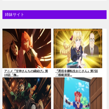
姉妹サイト
アニメ『甘神さんちの縁結び』第
『悪役令嬢転生おじさん』第7話
19話「撫...
「模範演習...