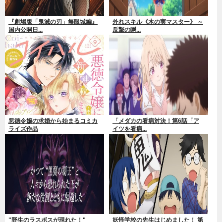
『劇場版「鬼滅の刃」無限城編』
外れスキル《木の実マスター》 ～
国内公開日...
反撃の瞬...
悪徳令嬢の求婚から始まるコミカ
「メダカの看病対決！第6話「ア
ライズ作品
イツを看病...
"野生のラスボスが現れた！"
妖怪学校の先生はじめました！ 第