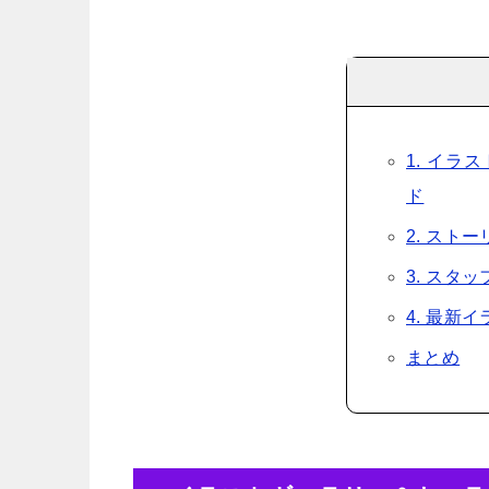
1. イ
ド
2. スト
3. スタ
4. 最新
まとめ