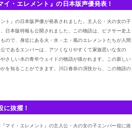
マイ・エレメント』の日本版声優発表！
メント』の日本版声優が発表されました。主人公・火の女の子
て、日本版特報も公開されました。この物語は、ピクサー史上
るもので、身近にある火・水・土・風のエレメントたちが人間
人公であるエンバーは、アツくなりやすくて家族思いな女の
心やさしい水の青年ウェイドの物語が描かれます。この新しい
のかを知ることができます。川口春奈の演技から、この物語の
ー役に抜擢！
作『マイ・エレメント』の主人公・火の女の子エンバー役に抜