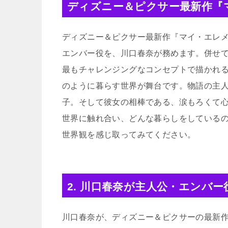
ディズニー＆ピクサー最新作『
ディズニー＆ピクサー最新作『マイ・エレ
エンバー役を、川口春奈が務めます。併せ
最もチャレンジングなコンセプトで描かれ
のように暮らす世界が舞台です。物語の主
子。そして彼女の相棒である、涙もろくて
世界に触れ合い、どんな暮らしをしている
世界観を感じ取ってみてください。
2. 川口春奈が主人公・エンバ
川口春奈が、ディズニー＆ピクサーの最新