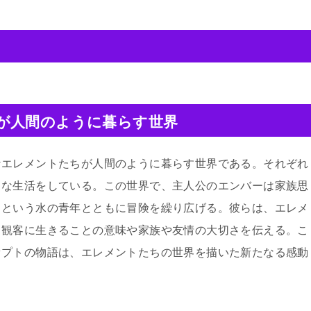
が人間のように暮らす世界
なエレメントたちが人間のように暮らす世界である。それぞれ
うな生活をしている。この世界で、主人公のエンバーは家族思
ドという水の青年とともに冒険を繰り広げる。彼らは、エレメ
、観客に生きることの意味や家族や友情の大切さを伝える。こ
セプトの物語は、エレメントたちの世界を描いた新たなる感動