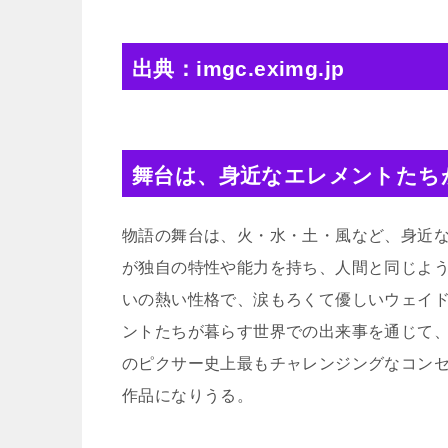
出典：imgc.eximg.jp
舞台は、身近なエレメントたち
物語の舞台は、火・水・土・風など、身近
が独自の特性や能力を持ち、人間と同じよ
いの熱い性格で、涙もろくて優しいウェイ
ントたちが暮らす世界での出来事を通じて
のピクサー史上最もチャレンジングなコン
作品になりうる。