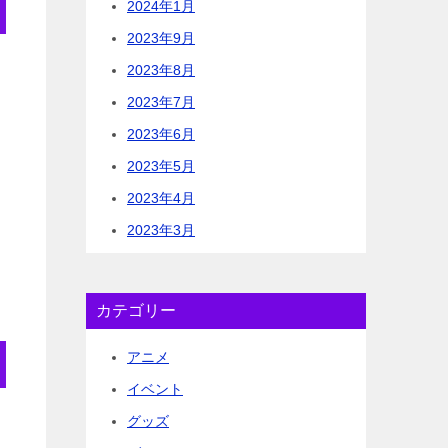
2024年1月
2023年9月
2023年8月
2023年7月
2023年6月
2023年5月
2023年4月
2023年3月
カテゴリー
アニメ
イベント
グッズ